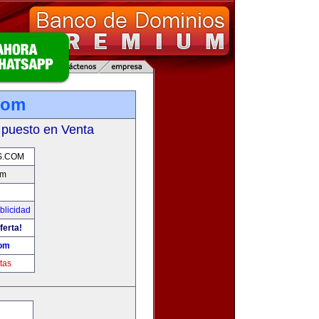
com
 puesto en Venta
S.COM
om
blicidad
ferta!
com
tas