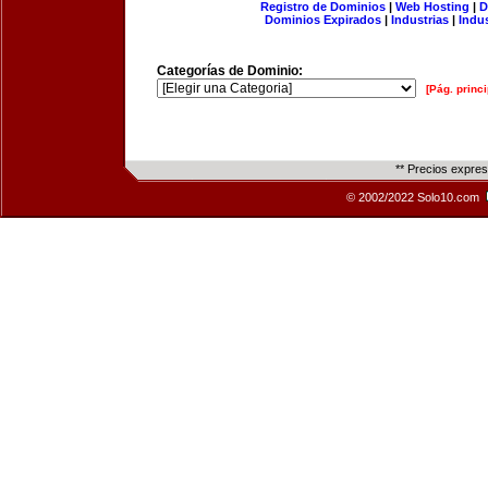
Registro de Dominios
|
Web Hosting
|
D
Dominios Expirados
|
Industrias
|
Indu
Categorías de Dominio:
[Pág. princi
** Precios expre
© 2002/2022 Solo10.com