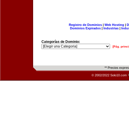
Registro de Dominios
|
Web Hosting
|
D
Dominios Expirados
|
Industrias
|
Indu
Categorías de Dominio:
[Pág. princi
** Precios expre
© 2002/2022 Solo10.com