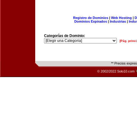
Registro de Dominios
|
Web Hosting
|
D
Dominios Expirados
|
Industrias
|
Indu
Categorías de Dominio:
[Pág. princi
** Precios expre
© 2002/2022 Solo10.com