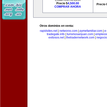
COMPRAR AHORA
Precio $
4,500.00
Precio 
COMPRAR AHORA
Otros dominios en venta:
rapidsites.net
|
networxs.com
|
pymefamiliar.com
|
e
tradegate.info
|
turismosanjuan.com
|
empleos
exitosos.net
|
thetradernetwork.com
|
negocio