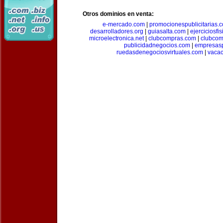
Otros dominios en venta:
e-mercado.com
|
promocionespublicitarias.
desarrolladores.org
|
guiasalta.com
|
ejerciciosfi
microelectronica.net
|
clubcompras.com
|
clubcom
publicidadnegocios.com
|
empresas
ruedasdenegociosvirtuales.com
|
vacac