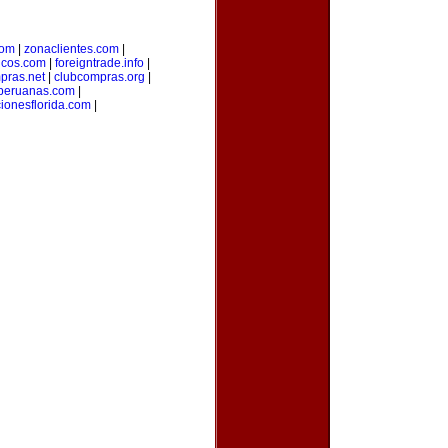
com
|
zonaclientes.com
|
sicos.com
|
foreigntrade.info
|
pras.net
|
clubcompras.org
|
peruanas.com
|
ionesflorida.com
|