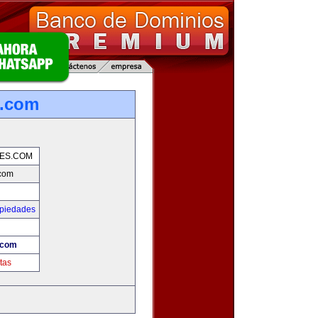
s.com
ES.COM
com
opiedades
.com
tas