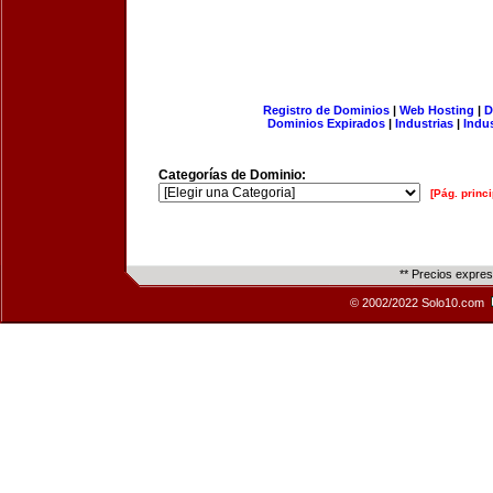
Registro de Dominios
|
Web Hosting
|
D
Dominios Expirados
|
Industrias
|
Indu
Categorías de Dominio:
[Pág. princi
** Precios expre
© 2002/2022 Solo10.com