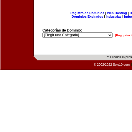
Registro de Dominios
|
Web Hosting
|
D
Dominios Expirados
|
Industrias
|
Indu
Categorías de Dominio:
[Pág. princi
** Precios expre
© 2002/2022 Solo10.com