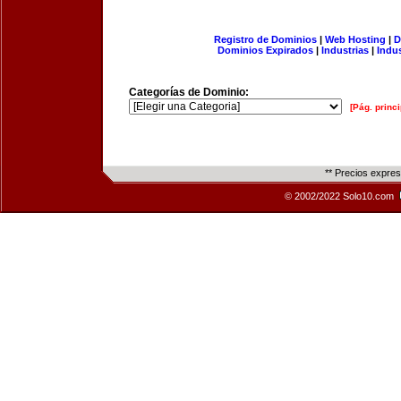
Registro de Dominios
|
Web Hosting
|
D
Dominios Expirados
|
Industrias
|
Indu
Categorías de Dominio:
[Pág. princi
** Precios expre
© 2002/2022 Solo10.com