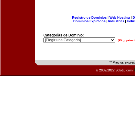
Registro de Dominios
|
Web Hosting
|
D
Dominios Expirados
|
Industrias
|
Indu
Categorías de Dominio:
[Pág. princi
** Precios expre
© 2002/2022 Solo10.com