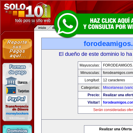
forodeamigos
El dueño de este dominio lo ha
Mayusculas:
FORODEAMIGOS
Minusculas:
forodeamigos.com
Longitud:
12 caracteres
Categorias:
Miscelaneas (vari
Precio:
Realizar una ofert
Visitar!
forodeamigos.co
Serán consideradas ofer
Realizar una Oferta