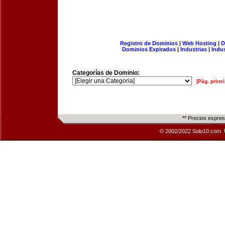
Registro de Dominios
|
Web Hosting
|
D
Dominios Expirados
|
Industrias
|
Indu
Categorías de Dominio:
[Pág. princi
** Precios expre
© 2002/2022 Solo10.com