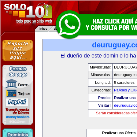
deuruguay.
El dueño de este dominio lo ha
Mayusculas:
DEURUGUAY
Minusculas:
deuruguay.c
Longitud:
9 caracteres
Categorias:
PaÃ­ses y Ci
Precio:
Realizar una 
Visitar!
deuruguay.c
Serán consideradas ofer
Realizar una Oferta