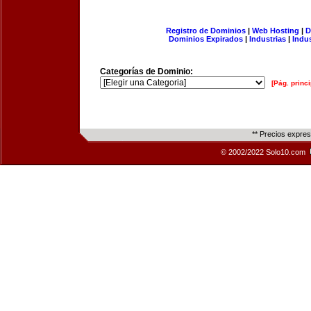
Registro de Dominios
|
Web Hosting
|
D
Dominios Expirados
|
Industrias
|
Indu
Categorías de Dominio:
[Pág. princi
** Precios expre
© 2002/2022 Solo10.com