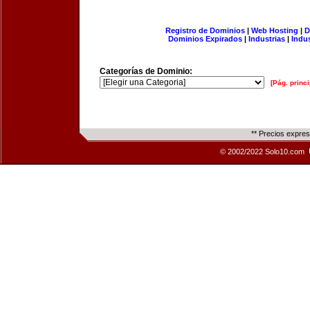
Registro de Dominios
|
Web Hosting
|
D
Dominios Expirados
|
Industrias
|
Indu
Categorías de Dominio:
[Pág. princi
** Precios expre
© 2002/2022 Solo10.com