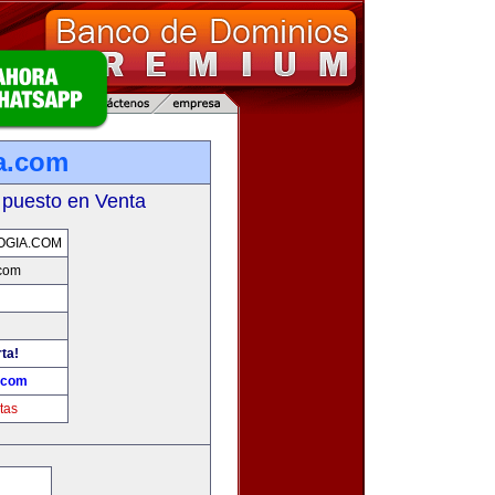
a.com
 puesto en Venta
OGIA.COM
.com
rta!
.com
tas