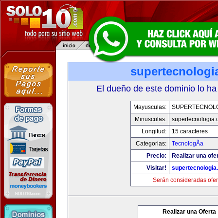
supertecnologi
El dueño de este dominio lo ha
Mayusculas:
SUPERTECNOL
Minusculas:
supertecnologia
Longitud:
15 caracteres
Categorias:
TecnologÃ­a
Precio:
Realizar una ofe
Visitar!
supertecnologia
Serán consideradas ofer
Realizar una Oferta