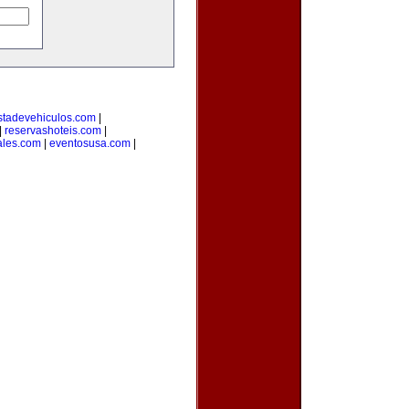
stadevehiculos.com
|
|
reservashoteis.com
|
ales.com
|
eventosusa.com
|