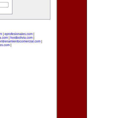
om
|
eprofesionales.com
|
ia.com
|
hostbolivia.com
|
entrenamientocomercial.com
|
es.com
|