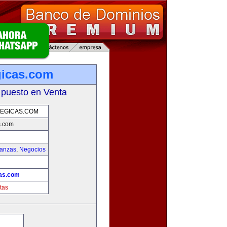
gicas.com
 puesto en Venta
EGICAS.COM
s.com
nanzas
,
Negocios
cas.com
tas