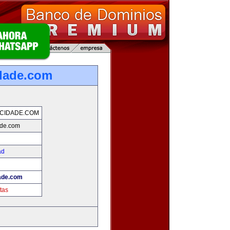
dade.com
CIDADE.COM
ade.com
ad
ade.com
tas