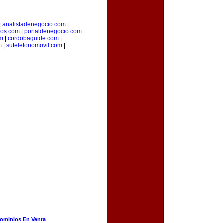
|
analistadenegocio.com
|
os.com
|
portaldenegocio.com
om
|
cordobaguide.com
|
m
|
sutelefonomovil.com
|
ominios En Venta