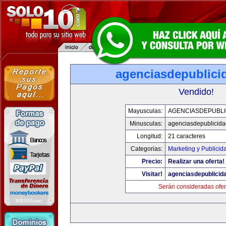
agenciasdepublici
Vendido!
Mayusculas:
AGENCIASDEPUBLI
Minusculas:
agenciasdepublicid
Longitud:
21 caracteres
Categorias:
Marketing y Publicid
Precio:
Realizar una oferta!
Visitar!
agenciasdepublicid
Serán consideradas ofer