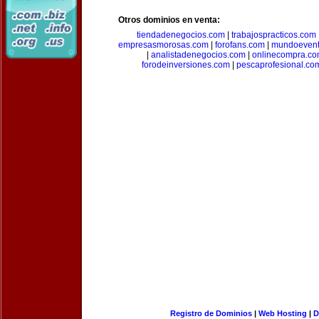
Otros dominios en venta:
tiendadenegocios.com
|
trabajospracticos.com
empresasmorosas.com
|
forofans.com
|
mundoevent
|
analistadenegocios.com
|
onlinecompra.c
forodeinversiones.com
|
pescaprofesional.co
Registro de Dominios
|
Web Hosting
|
D