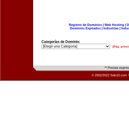
Registro de Dominios
|
Web Hosting
|
D
Dominios Expirados
|
Industrias
|
Indu
Categorías de Dominio:
[Pág. princi
** Precios expre
© 2002/2022 Solo10.com