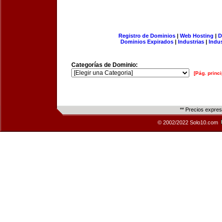
Registro de Dominios
|
Web Hosting
|
D
Dominios Expirados
|
Industrias
|
Indu
Categorías de Dominio:
[Pág. princi
** Precios expre
© 2002/2022 Solo10.com