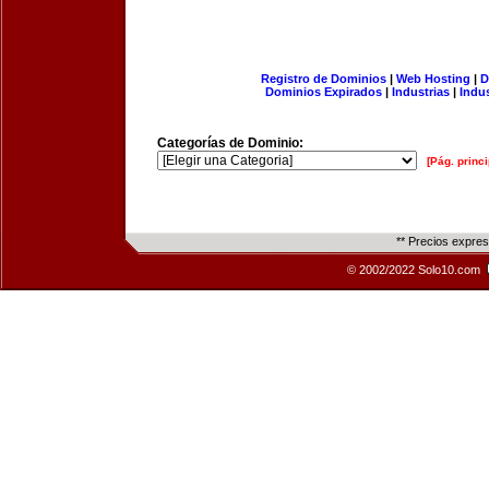
Registro de Dominios
|
Web Hosting
|
D
Dominios Expirados
|
Industrias
|
Indu
Categorías de Dominio:
[Pág. princi
** Precios expre
© 2002/2022 Solo10.com