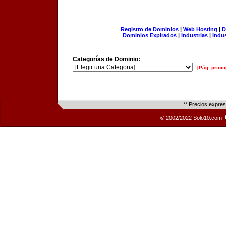
Registro de Dominios
|
Web Hosting
|
D
Dominios Expirados
|
Industrias
|
Indu
Categorías de Dominio:
[Pág. princi
** Precios expre
© 2002/2022 Solo10.com