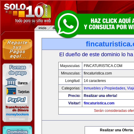
fincaturistica
El dueño de este dominio lo ha
Mayusculas:
FINCATURISTICA.COM
Minusculas:
fincaturistica.com
Longitud:
14 caracteres
Categorias:
Inmuebles y Propiedades
,
Via
Precio:
Realizar una oferta!
Visitar!
fincaturistica.com
Serán consideradas ofer
Realizar una Oferta