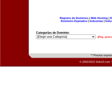
Registro de Dominios
|
Web Hosting
|
D
Dominios Expirados
|
Industrias
|
Indu
Categorías de Dominio:
[Pág. princi
** Precios expre
© 2002/2022 Solo10.com