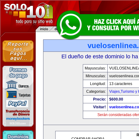
vuelosenlinea
El dueño de este dominio lo ha
Mayusculas:
VUELOSENLINE
Minusculas:
vuelosenlinea.c
Longitud:
13 caracteres
Categorias:
Viajes,Turismo y
Precio:
$600.00
Visitar!
vuelosenlinea.c
Serán consideradas ofer
R