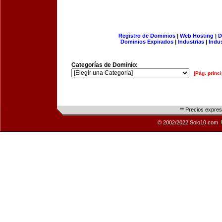
Registro de Dominios
|
Web Hosting
|
D
Dominios Expirados
|
Industrias
|
Indu
Categorías de Dominio:
[Pág. princi
** Precios expre
© 2002/2022 Solo10.com