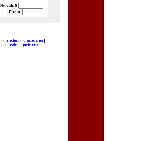
Ofrecido $
mueblesbienesraices.com
|
m
|
forosdenegocio.com
|