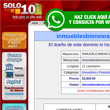
inmueblesbienesra
El dueño de este dominio lo ha
Mayusculas:
INMUEBLESBIENES
Minusculas:
inmueblesbienesrai
Longitud:
21 caracteres
Categorias:
Inmuebles y Propie
Precio:
$2,800.00
Visitar!
inmueblesbienesra
Serán consideradas ofer
R