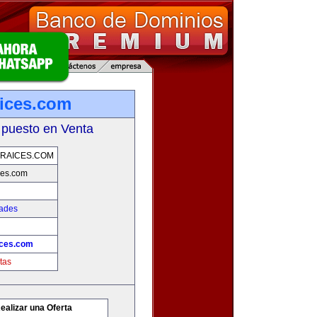
ices.com
 puesto en Venta
RAICES.COM
ces.com
dades
ices.com
tas
ealizar una Oferta