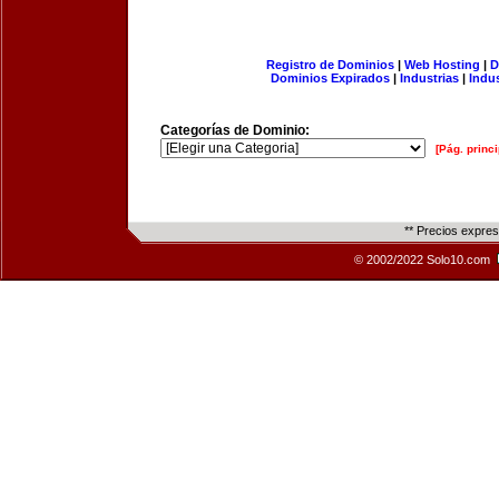
Registro de Dominios
|
Web Hosting
|
D
Dominios Expirados
|
Industrias
|
Indu
Categorías de Dominio:
[Pág. princi
** Precios expre
© 2002/2022 Solo10.com