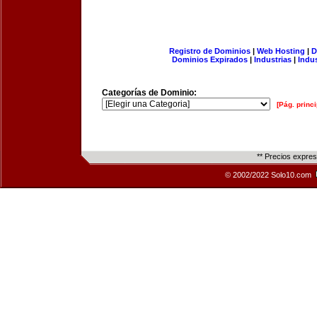
Registro de Dominios
|
Web Hosting
|
D
Dominios Expirados
|
Industrias
|
Indu
Categorías de Dominio:
[Pág. princi
** Precios expre
© 2002/2022 Solo10.com