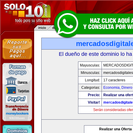
mercadosdigital
El dueño de este dominio lo ha
Mayusculas:
MERCADOSDIGIT
Minusculas:
mercadosdigitale
Longitud:
17 caracteres
Categorias:
Economia, Dinero
Precio:
Realizar una ofer
Visitar!
mercadosdigital
Serán consideradas ofer
Realizar una Oferta