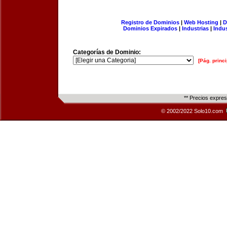
Registro de Dominios
|
Web Hosting
|
D
Dominios Expirados
|
Industrias
|
Indu
Categorías de Dominio:
[Pág. princi
** Precios expre
© 2002/2022 Solo10.com