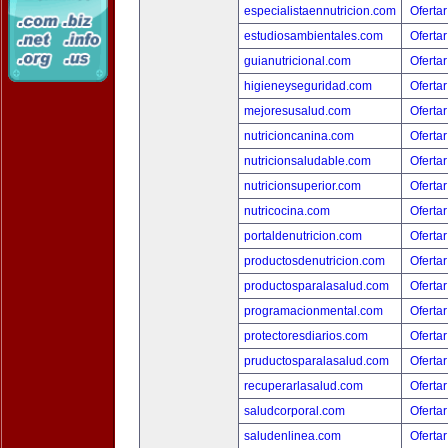
especialistaennutricion.com
Ofertar
estudiosambientales.com
Ofertar
guianutricional.com
Ofertar
higieneyseguridad.com
Ofertar
mejoresusalud.com
Ofertar
nutricioncanina.com
Ofertar
nutricionsaludable.com
Ofertar
nutricionsuperior.com
Ofertar
nutricocina.com
Ofertar
portaldenutricion.com
Ofertar
productosdenutricion.com
Ofertar
productosparalasalud.com
Ofertar
programacionmental.com
Ofertar
protectoresdiarios.com
Ofertar
pruductosparalasalud.com
Ofertar
recuperarlasalud.com
Ofertar
saludcorporal.com
Ofertar
saludenlinea.com
Ofertar