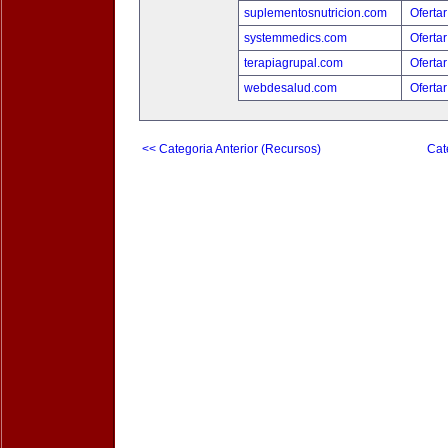
suplementosnutricion.com
Ofertar
systemmedics.com
Ofertar
terapiagrupal.com
Ofertar
webdesalud.com
Ofertar
<< Categoria Anterior (Recursos)
Cat