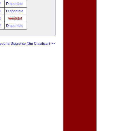
!
Disponible
!
Disponible
!
Vendido!
!
Disponible
egoria Siguiente (Sin Clasificar) >>